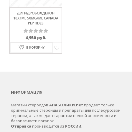
ДИГИДРОБОЛДЕНОН
10X1ML 50MG/ML CANADA
PEPTIDES
4,950
руб.
Оценка
0
В КОРЗИНУ
из
5
ИНФОРМАЦИЯ
Магазин стероидов
АНАБОЛИКИ.net
продает только
оригинальные стероиды и препараты для послекурсовой
терапии, а также дает гарантии полной анонимности и
безопасности покупок.
Отправка
производится из
РОССИИ
.