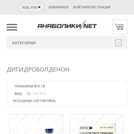
ИЗБРАННОЕ
ВОЙТИ/РЕГИСТРАЦИЯ
RUB, РУБ.
ПОДПИСЫВАЙСЯ НА НАШ
TELEGRAM-
КАНАЛ
!
КАТЕГОРИИ
Будь в курсе актуальных купонов, акций и новостей нашего
магазина.
А также разбора и анализов представленной у нас
продукции.
ДИГИДРОБОЛДЕНОН
Никакого спама! Только САМАЯ ВАЖНАЯ ИНФОРМАЦИЯ.
ПОКАЗАНЫ ВСЕ (3)
ВИД:
12
24
ВСЕ