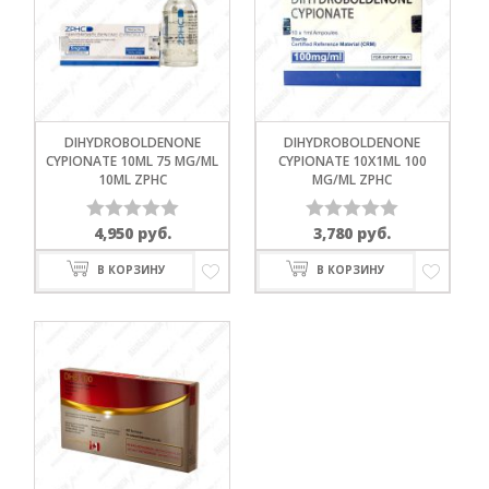
DIHYDROBOLDENONE
DIHYDROBOLDENONE
CYPIONATE 10ML 75 MG/ML
CYPIONATE 10X1ML 100
10ML ZPHC
MG/ML ZPHC
4,950
руб.
3,780
руб.
Оценка
Оценка
0
0
В КОРЗИНУ
В КОРЗИНУ
из
из
5
5