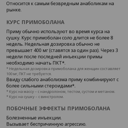
Относится к самым безвредным анаболикам на
рынке.
КУРС ПРИМОБОЛАНА
Приму обычно используют во время курса на
сушку. Курс примоболан соло длится не более 8
недель. Недельная дозировка обычно не
превышает 400 мг (ставятся за один раз). Через 3
недели после последней инъекции примы
необходимо начать ПКТ*.
* Недельная дозировка примоболана для женщин составляет
100 мг, ПКТ не требуется.
Ввиду слабого анаболизма приму комбинируют с
более сильными стероидами*.
* Курс на массу – с нандролоном, тестом, сустом и метаном.
* Курс на сушку – с винстролом.
ПОБОЧНЫЕ ЭФФЕКТЫ ПРИМОБОЛАНА
Болезненные инъекции.
Вызывает беспричинную агрессию.