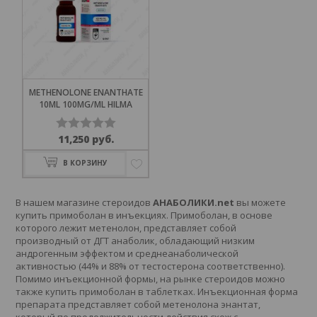
METHENOLONE ENANTHATE
10ML 100MG/ML HILMA
11,250
руб.
Оценка
0
В КОРЗИНУ
из
5
В нашем магазине стероидов
АНАБОЛИКИ.net
вы можете
купить примоболан
в инъекциях. Примоболан, в основе
которого лежит метенолон, представляет собой
производный от ДГТ анаболик, обладающий низким
андрогенным эффектом и среднеанаболической
активностью (44% и 88% от тестостерона соответственно).
Помимо инъекционной формы, на рынке стероидов можно
также купить примоболан в таблетках. Инъекционная форма
препарата представляет собой метенолона энантат,