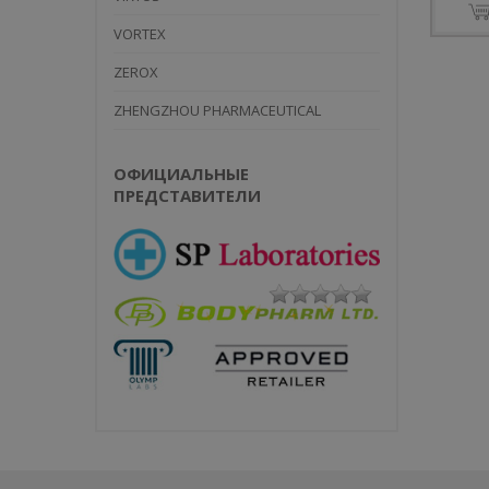
VORTEX
ПРИМОБО
ZEROX
METHENOL
ENANTHATE
ZHENGZHOU PHARMACEUTICAL
100MG/ML 
ЕЩЁ
ОФИЦИАЛЬНЫЕ
ПРЕДСТАВИТЕЛИ
ТЕСТОСТЕ
ПРОПИОН
TESTOPIN 1
100MG/ML 
PEPTIDES
TESTOSTER
100MG/ML 
TESTOPROP
100MG/ML 