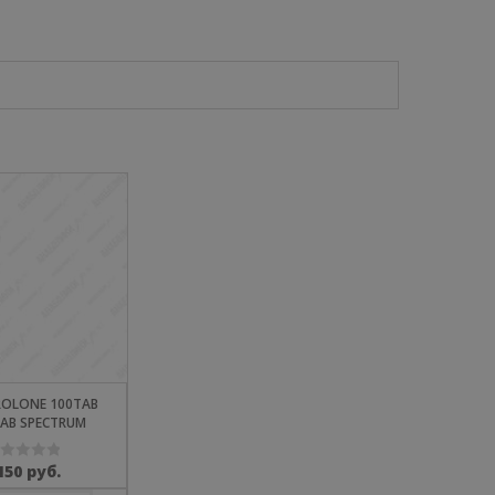
OLONE 100TAB
AB SPECTRUM
,150
руб.
енка