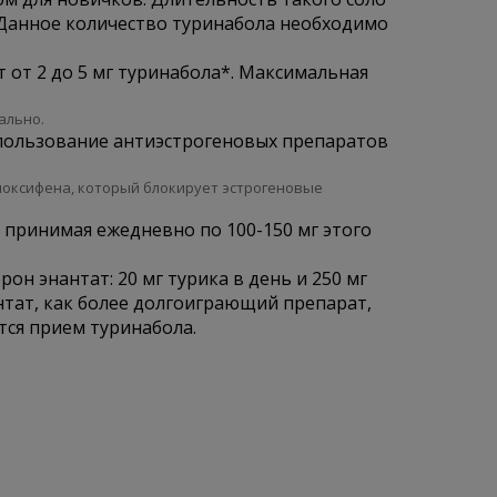
г. Данное количество туринабола необходимо
от 2 до 5 мг туринабола*. Максимальная
ально.
спользование антиэстрогеновых препаратов
амоксифена, который блокирует эстрогеновые
принимая ежедневно по 100-150 мг этого
он энантат: 20 мг турика в день и 250 мг
антат, как более долгоиграющий препарат,
тся прием туринабола.