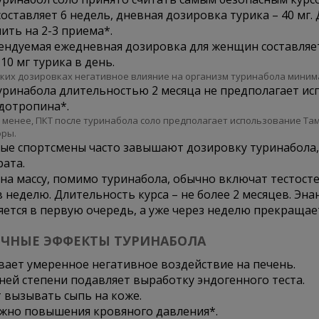
составляет 6 недель, дневная дозировка турика – 40 м
ить на 2-3 приема*.
ндуемая ежедневная дозировка для женщин составляет 
 10 мг турика в день.
аких дозировках негативное влияние на организм туринабола миним
уринабола длительностью 2 месяца не предполагает и
дотропина*.
е менее, ПКТ после туринабола соло предполагает использование Т
ры.
е спортсмены часто завышают дозировку туринабола, 
ата.
 на массу, помимо туринабола, обычно включат тестостер
в неделю. Длительность курса – не более 2 месяцев. Эн
ется в первую очередь, а уже через неделю прекращае
ЧНЫЕ ЭФФЕКТЫ ТУРИНАБОЛА
ает умеренное негативное воздействие на печень.
ней степени подавляет выработку эндогенного теста.
 вызывать сыпь на коже.
жно повышения кровяного давления*.