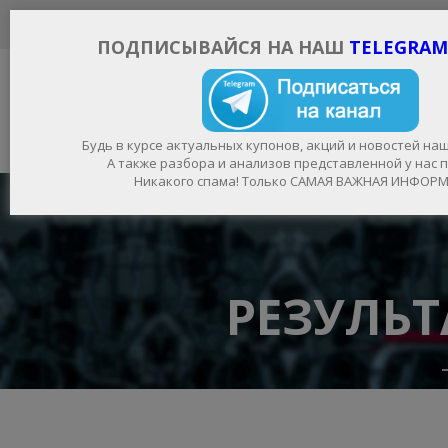
ЗАДАТЬ ВОПРОС СПЕЦИАЛИСТУ
ПРОВЕРИТЬ КОД
ПОДПИСЫВАЙСЯ НА НАШ
TELEGRAM
МАГАЗИН
Будь в курсе актуальных купонов, акций и новостей на
КАТЕГОРИИ
Расширени
А также разбора и анализов представленной у нас 
Никакого спама! Только САМАЯ ВАЖНАЯ ИНФОР
РЕЗУЛЬ
АНАБОЛИКИ