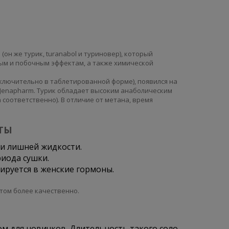
л
(он же турик, turanabol и туриновер), который
ым и побочным эффектам, а также химической
ключительно в таблетированной форме), появился на
 Jenapharm. Турик обладает высоким анаболическим
соответственно). В отличие от метана, время
ТЫ
ки лишней жидкости.
риода сушки.
ируется в женские гормоны.
том более качественно.
ом для новичков. Длительность такого соло