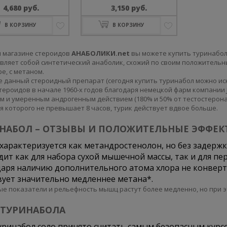
4,680
руб.
3,150
руб.
Оценка
Оценка
0
0
В КОРЗИНУ
В КОРЗИНУ
из
из
5
5
 магазине стероидов
АНАБОЛИКИ.net
вы можете купить туринабо
вляет собой синтетический анаболик, схожий по своим положительн
е, с метаном.
 данный стероидный препарат (сегодня купить туринабол можно ис
тероидов в начале 1960-х годов благодаря немецкой фарм компании
м и умеренным андрогенным действием (180% и 50% от тестостерона 
я которого не превышает 8 часов, турик действует вдвое больше.
НАБОЛ – ОТЗЫВЫ И ПОЛОЖИТЕЛЬНЫЕ ЭФФЕК
характеризуется как метандростенолон, но без задерж
ит как для набора сухой мышечной массы, так и для пе
аря наличию дополнительного атома хлора не конверт
ует значительно медленнее метана*.
ые показатели и рельефность мышц растут более медленно, но при э
 ТУРИНАБОЛА
уринабол соло принято считать самым безопасным курс