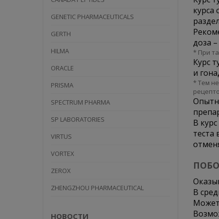
курса 
GENETIC PHARMACEUTICALS
раздел
Рекоме
GERTH
доза –
HILMA
* При т
Курс т
ORACLE
и гона
* Тем н
PRISMA
рецепто
Опытны
SPECTRUM PHARMA
препар
SP LABORATORIES
В курс
теста 
VIRTUS
отменя
VORTEX
ПОБО
ZEROX
Оказыв
ZHENGZHOU PHARMACEUTICAL
В сред
Может
Возмо
НОВОСТИ