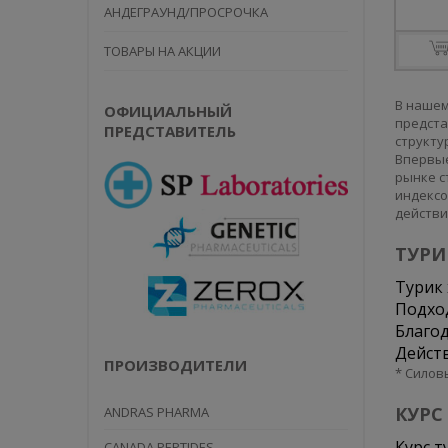
АНДЕГРАУНД/ПРОСРОЧКА
ТОВАРЫ НА АКЦИИ
В нашем
ОФИЦИАЛЬНЫЙ
предста
ПРЕДСТАВИТЕЛЬ
структур
Впервые
рынке с
индексо
действи
ТУРИ
Турик 
Подход
Благод
Действ
ПРОИЗВОДИТЕЛИ
* Силов
КУРС
ANDRAS PHARMA
Курс т
CANADA PEPTIDES