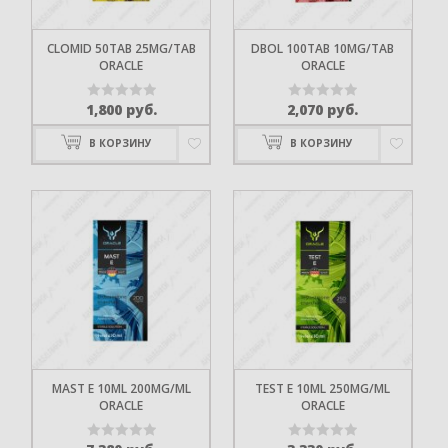
CLOMID 50TAB 25MG/TAB
DBOL 100TAB 10MG/TAB
ORACLE
ORACLE
1,800
руб.
2,070
руб.
Оценка
Оценка
0
0
В КОРЗИНУ
В КОРЗИНУ
из
из
5
5
MAST E 10ML 200MG/ML
TEST E 10ML 250MG/ML
ORACLE
ORACLE