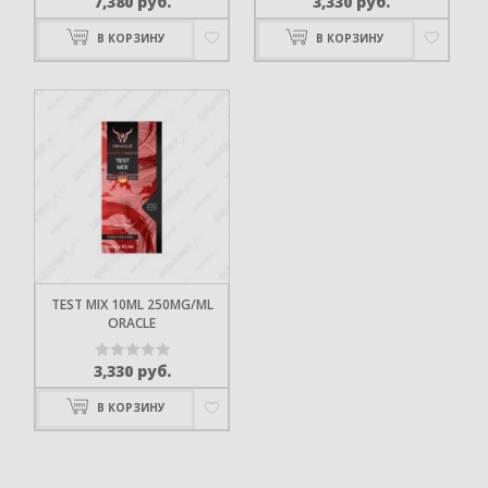
7,380
руб.
3,330
руб.
Оценка
Оценка
0
0
В КОРЗИНУ
В КОРЗИНУ
из
из
5
5
TEST MIX 10ML 250MG/ML
ORACLE
3,330
руб.
Оценка
0
В КОРЗИНУ
из
5