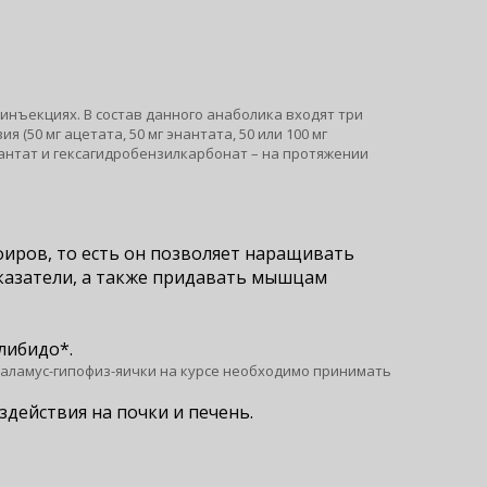
инъекциях. В состав данного анаболика входят три
(50 мг ацетата, 50 мг энантата, 50 или 100 мг
нантат и гексагидробензилкарбонат – на протяжении
фиров, то есть он позволяет наращивать
казатели, а также придавать мышцам
либидо*.
таламус-гипофиз-яички на курсе необходимо принимать
действия на почки и печень.