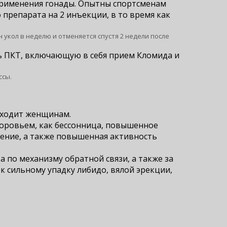
 применения гонады. Опытны спортсменам
 препарата на 2 инъекции, в то время как
 укол в неделю и отменяется спустя 2 недели после
ь ПКТ, включающую в себя прием Кломида и
ссы.
дходит женщинам.
оровьем, как бессонница, повышенное
сение, а также повышенная активность
 по механизму обратной связи, а также за
к сильному упадку либидо, вялой эрекции,
.