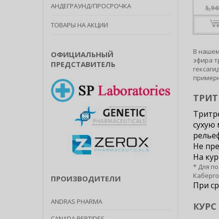
АНДЕГРАУНД/ПРОСРОЧКА
5,94
ТОВАРЫ НА АКЦИИ
В нашем
ОФИЦИАЛЬНЫЙ
эфира т
ПРЕДСТАВИТЕЛЬ
гексаги
примерн
ТРИТ
Тритре
сухую 
рельеф
Не пре
На кур
* Для п
Каберго
ПРОИЗВОДИТЕЛИ
При ср
ANDRAS PHARMA
КУРС
CANADA PEPTIDES