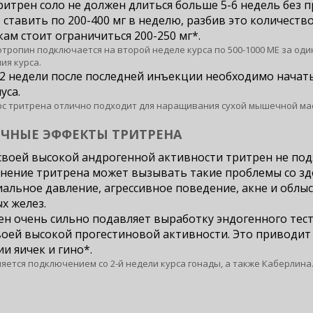
ритрен соло не должен длиться больше 5-6 недель без
ставить по 200-400 мг в неделю, разбив это количество
ам стоит ограничиться 200-250 мг*.
отропин подключается на второй неделе курса по 500-1000 МЕ за один
ия курса.
2 недели после последней инъекции необходимо начат
уса.
рс тритрена отлично подходит для наращивания сухой мышечной ма
ЧНЫЕ ЭФФЕКТЫ ТРИТРЕНА
своей высокой андрогенной активности тритрен не по
нение тритрена может вызывать такие проблемы со зд
альное давление, агрессивное поведение, акне и облы
х желез.
н очень сильно подавляет выработку эндогенного теста
воей высокой прогестиновой активности. Это приводит 
и яичек и гино*.
няется подключением со 2-й недели курса гонады, а также Каберлина