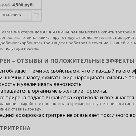
Первоначальная
Текущая
4,500
руб.
0
руб.
Оценка
цена
цена:
0
В КОРЗИНУ
составляла
4,500 руб..
из
5,940 руб..
5
 магазине стероидов
АНАБОЛИКИ.net
вы можете купить тритрен в 
ренболона, отличающихся друг от друга продолжительностью действия 
дробензилкарбоната). Трен ацетат работает в течение 2-3 дней, а э
о полутора недель.
РЕН – ОТЗЫВЫ И ПОЛОЖИТЕЛЬНЫЕ ЭФФЕКТЫ
н обладает теми же свойствами, что и каждый из его э
мышечную массу, сжигать жир, наращивать силовые по
ность и увеличивать венозность.
вращается в организме в женские гормоны.
се трирена падает выработка кортизола и повышается 
одавления выработки пролактина и чрезмерного угнетения оси гипо
лин и ставить гонаду.
едних дозировках тритрен не оказывает токсичного воз
 ТРИТРЕНА