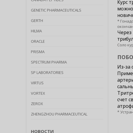
Курс т
можно 
GENETIC PHARMACEUTICALS
новичк
GERTH
* Гонад
окончан
HILMA
Через 
трибул
ORACLE
Соло ку
PRISMA
ПОБО
SPECTRUM PHARMA
Из-за 
SP LABORATORIES
Приме
артери
VIRTUS
сальны
Тритре
VORTEX
счет с
ZEROX
атрофи
* Устра
ZHENGZHOU PHARMACEUTICAL
НОВОСТИ