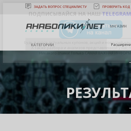
ЗАДАТЬ ВОПРОС СПЕЦИАЛИСТУ
ПРОВЕРИТЬ КОД
ПОДПИСЫВАЙСЯ НА НАШ
TELEGRAM
МАГАЗИН
Будь в курсе актуальных купонов, акций и новостей на
КАТЕГОРИИ
Расширени
А также разбора и анализов представленной у нас 
Никакого спама! Только САМАЯ ВАЖНАЯ ИНФОР
РЕЗУЛЬ
АНАБОЛИКИ