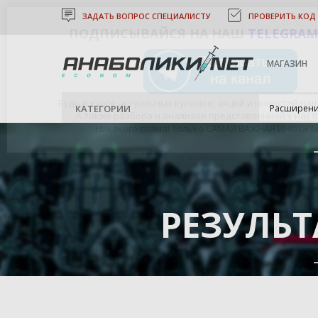
ЗАДАТЬ ВОПРОС СПЕЦИАЛИСТУ
ПРОВЕРИТЬ КОД
ПОДПИСЫВАЙСЯ НА НАШ
TELEGRAM
МАГАЗИН
Будь в курсе актуальных купонов, акций и новостей на
КАТЕГОРИИ
Расширени
А также разбора и анализов представленной у нас 
Никакого спама! Только САМАЯ ВАЖНАЯ ИНФОР
РЕЗУЛЬ
АНАБОЛИКИ