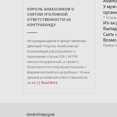
Анапол
У муж
КОРОЛЬ АНАБОЛИКОВ О
органи
СНЯТИИ УГОЛОВНОЙ
* Устра
ОТВЕТСТВЕННОСТИ ЗА
Из-за
КОНТРАБАНДУ
Выпаде
Сыпь н
Возмож
Не нуждающийся в представлении
Прием а
Дмитрий “Король Анаболиков”
Коломойцев рассказывает о
признании статьи 226.1 УК РФ
неконституционной, а также о
безопасности получения посылок с
фармакологией из-за рубежа с точки
зрения уголовной ответственности
за ее
|| Read More
ИНФОРМАЦИЯ