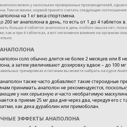
анаполон можно у нескольких проверенных производителей, однако 
на. Тем не менее, нормой принято считать следующие соотношения:
наполона на 1 кг веса спортсмена.
до 200 мг анаполона в день, то есть от 1 до 4 таблеток в
мать больше 4 таблеток анаполона в день особого смысла нет, поск
же, как и при 4 таблетках, а вот негативное влияние на организм сил
ельно.
 АНАПОЛОНА
наполон соло обычно длится не более 2 месяцев или 8 
она, а затем увеличивают дозировку вдвое – до 100 мг 
равильных тренировках и питании вы можете набрать на курсе Анап
 анаполон также часто добавляют такие стероидные пре
ам принимать анаполон не рекомендуестся, поскольку 
ающие у них серьезную и часто необратимую маскулин
ается в приеме 25 мг два дня через два, чередуя его с
атми, как дека дураболин или примоболан.
ЧНЫЕ ЭФФЕКТЫ АНАПОЛОНА