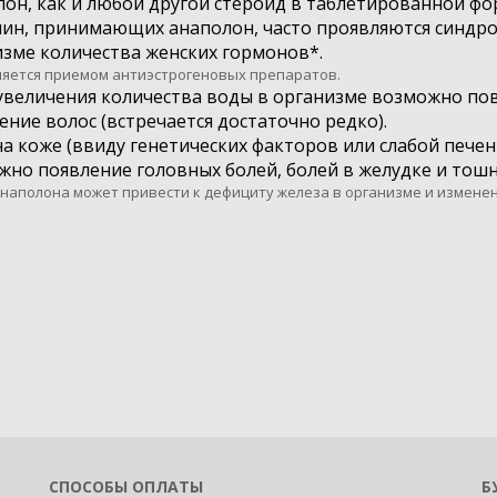
он, как и любой другой стероид в таблетированной фо
чин, принимающих анаполон, часто проявляются синдр
зме количества женских гормонов*.
няется приемом антиэстрогеновых препаратов.
 увеличения количества воды в организме возможно по
ние волос (встречается достаточно редко).
а коже (ввиду генетических факторов или слабой печени
но появление головных болей, болей в желудке и тош
наполона может привести к дефициту железа в организме и изменен
СПОСОБЫ ОПЛАТЫ
Б