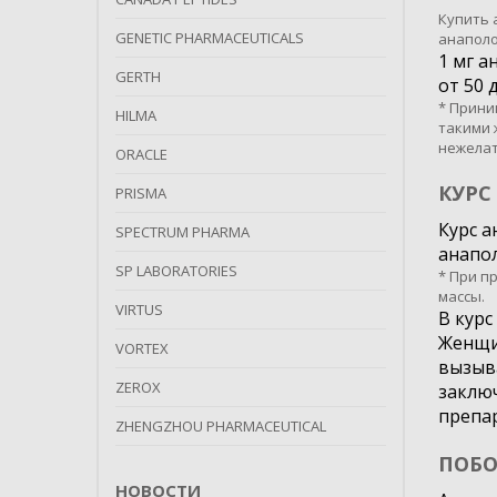
Купить 
GENETIC PHARMACEUTICALS
анаполо
1 мг а
GERTH
от 50 
* Прини
HILMA
такими 
нежелат
ORACLE
КУРС
PRISMA
Курс а
SPECTRUM PHARMA
анапол
SP LABORATORIES
* При п
массы.
VIRTUS
В курс
Женщин
VORTEX
вызыв
ZEROX
заключ
препар
ZHENGZHOU PHARMACEUTICAL
ПОБО
НОВОСТИ