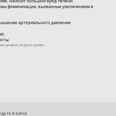
рме, наносит большой вред печени.
омы феминизации, вызванные увеличением в
вышение артериального давления.
).
ноты.
ие уровня сахара в крови.
УДЬТЕ В КУРСЕ