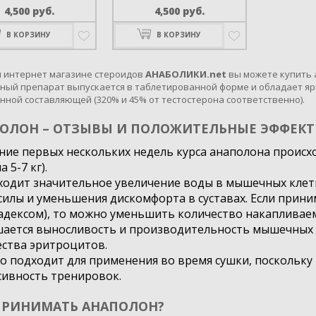
4,500
руб.
4,500
руб.
Оценка
Оценка
0
0
В КОРЗИНУ
В КОРЗИНУ
из
из
5
5
 интернет магазине стероидов
АНАБОЛИКИ.net
вы можете купить а
ный препарат выпускается в таблетированной форме и обладает я
нной составляющей (320% и 45% от тестостерона соответственно).
ОЛОН – ОТЗЫВЫ И ПОЛОЖИТЕЛЬНЫЕ ЭФФЕК
ние первых нескольких недель курса анаполона происх
а 5-7 кг).
одит значительное увеличение воды в мышечных клетка
силы и уменьшения дискомфорта в суставах. Если прин
адексом), то можно уменьшить количество накапливаем
ается выносливость и производительность мышечных кл
ства эритроцитов.
 подходит для применения во время сушки, поскольку
сивность тренировок.
ПРИНИМАТЬ АНАПОЛОН?