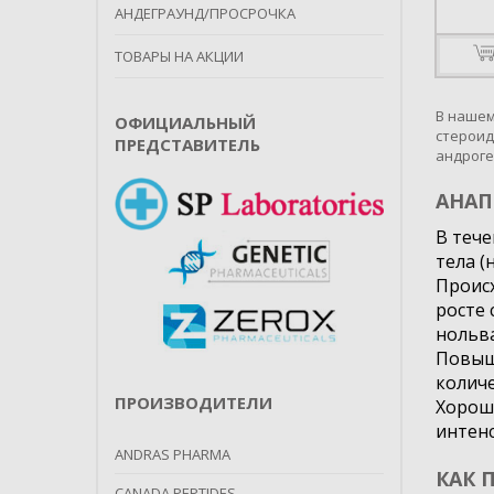
АНДЕГРАУНД/ПРОСРОЧКА
ТОВАРЫ НА АКЦИИ
В нашем
ОФИЦИАЛЬНЫЙ
стероид
ПРЕДСТАВИТЕЛЬ
андроге
АНАП
В тече
тела (н
Происх
росте 
нольв
Повыш
количе
ПРОИЗВОДИТЕЛИ
Хорошо
интен
ANDRAS PHARMA
КАК 
CANADA PEPTIDES