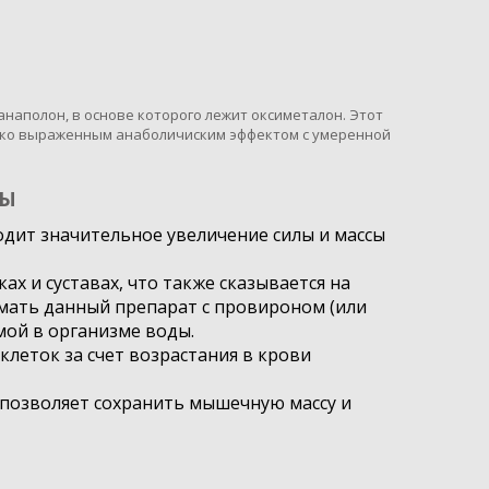
наполон, в основе которого лежит оксиметалон. Этот
рко выраженным анаболичиским эффектом с умеренной
ТЫ
одит значительное увеличение силы и массы
х и суставах, что также сказывается на
имать данный препарат с провироном (или
ой в организме воды.
еток за счет возрастания в крови
 позволяет сохранить мышечную массу и