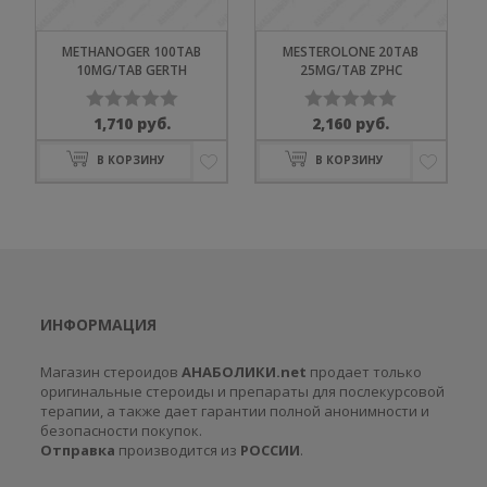
METHANOGER 100TAB
MESTEROLONE 20TAB
10MG/TAB GERTH
25MG/TAB ZPHC
1,710
руб.
2,160
руб.
Оценка
Оценка
0
0
В КОРЗИНУ
В КОРЗИНУ
из
из
5
5
ИНФОРМАЦИЯ
Магазин стероидов
АНАБОЛИКИ.net
продает только
оригинальные стероиды и препараты для послекурсовой
терапии, а также дает гарантии полной анонимности и
безопасности покупок.
Отправка
производится из
РОССИИ
.