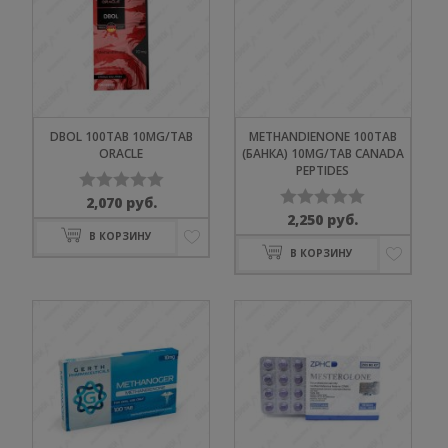
DBOL 100TAB 10MG/TAB
METHANDIENONE 100TAB
ORACLE
(БАНКА) 10MG/TAB CANADA
PEPTIDES
2,070
руб.
Оценка
2,250
руб.
Оценка
0
В КОРЗИНУ
0
из
В КОРЗИНУ
из
5
5