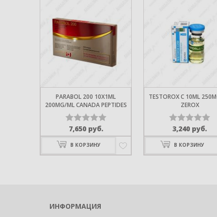
ПРИМОБО
METHENOL
ENANTHATE
100MG/ML 
ЕЩЁ
PARABOL 200 10X1ML
TESTOROX C 10ML 250
200MG/ML CANADA PEPTIDES
ZEROX
7,650
руб.
3,240
руб.
Оценка
Оценка
ТЕСТОСТЕ
ПРОПИОН
0
0
В КОРЗИНУ
В КОРЗИНУ
из
из
TESTOPIN 1
100MG/ML 
5
5
PEPTIDES
TESTOSTER
100MG/ML 
ИНФОРМАЦИЯ
TESTOPROP
100MG/ML 