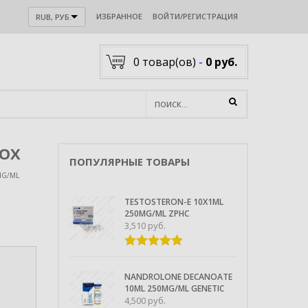
ИЗБРАННОЕ
ВОЙТИ/РЕГИСТРАЦИЯ
RUB, РУБ.
0
товар(ов)
-
0 руб.
ROX
ПОПУЛЯРНЫЕ ТОВАРЫ
MG/ML
TESTOSTERON-E 10X1ML
250MG/ML ZPHC
3,510
руб.
Оценка
из 5
5.00
NANDROLONE DECANOATE
10ML 250MG/ML GENETIC
4,500
руб.