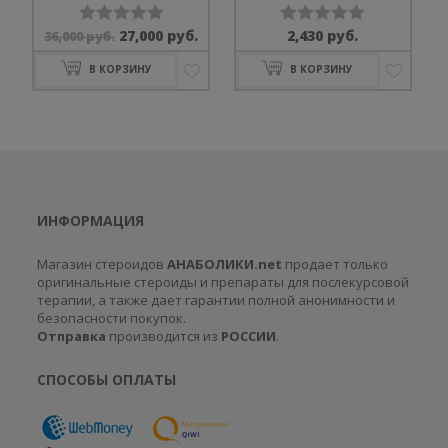
Первоначальная
Текущая
27,000
руб.
2,430
руб.
36,000
руб.
Оценка
Оценка
цена
цена:
0
0
В КОРЗИНУ
В КОРЗИНУ
составляла
27,000 руб..
из
из
36,000 руб..
5
5
ИНФОРМАЦИЯ
Магазин стероидов
АНАБОЛИКИ.net
продает только
оригинальные стероиды и препараты для послекурсовой
терапии, а также дает гарантии полной анонимности и
безопасности покупок.
Отправка
производится из
РОССИИ
.
СПОСОБЫ ОПЛАТЫ