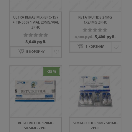
ULTRA REHAB MIX (BPC-157
RETATRUTIDE 24MG
+ TB-500) 1 VIAL 20MG/VIAL
1X24MG ZPHC
ZPHC
Первоначальна
Текущ
5,400
руб.
8,100
руб.
Оценка
5,040
руб.
цена
цена:
Оценка
0
В КОРЗИНУ
составляла
5,400 ру
0
из
В КОРЗИНУ
8,100 руб..
из
5
5
-25 %
RETATRUTIDE 120MG
SEMAGLUTIDE 5MG 5X1MG
5X24MG ZPHC
ZPHC