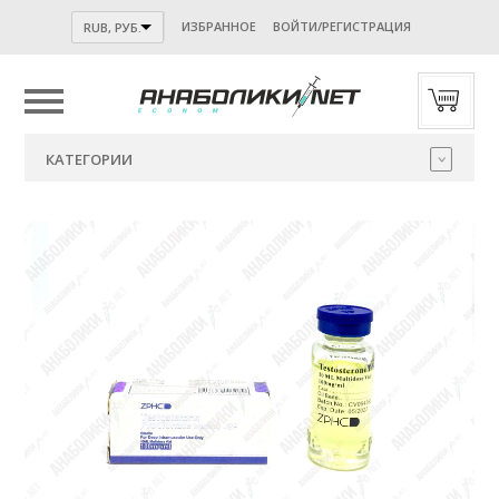
ИЗБРАННОЕ
ВОЙТИ/РЕГИСТРАЦИЯ
RUB, РУБ.
ПОДПИСЫВАЙСЯ НА НАШ
TELEGRAM-
КАНАЛ
!
КАТЕГОРИИ
Будь в курсе актуальных купонов, акций и новостей нашего
магазина.
А также разбора и анализов представленной у нас
продукции.
Никакого спама! Только САМАЯ ВАЖНАЯ ИНФОРМАЦИЯ.