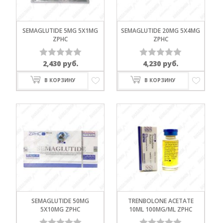
SEMAGLUTIDE 5MG 5X1MG
SEMAGLUTIDE 20MG 5X4MG
ZPHC
ZPHC
2,430
руб.
4,230
руб.
Оценка
Оценка
0
0
В КОРЗИНУ
В КОРЗИНУ
из
из
5
5
SEMAGLUTIDE 50MG
TRENBOLONE ACETATE
5X10MG ZPHC
10ML 100MG/ML ZPHC