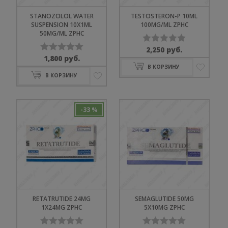
STANOZOLOL WATER
TESTOSTERON-P 10ML
SUSPENSION 10X1ML
100MG/ML ZPHC
50MG/ML ZPHC
2,250
руб.
Оценка
1,800
руб.
Оценка
0
В КОРЗИНУ
0
из
В КОРЗИНУ
из
5
5
-33 %
RETATRUTIDE 24MG
SEMAGLUTIDE 50MG
1X24MG ZPHC
5X10MG ZPHC