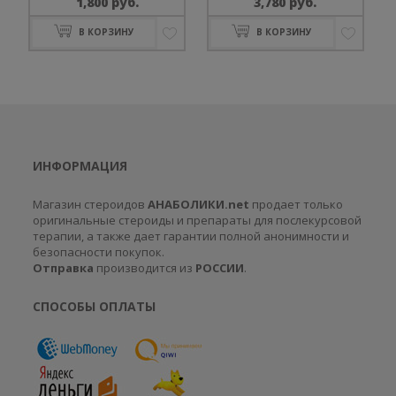
1,800
руб.
3,780
руб.
Оценка
Оценка
0
0
В КОРЗИНУ
В КОРЗИНУ
из
из
5
5
ИНФОРМАЦИЯ
Магазин стероидов
АНАБОЛИКИ.net
продает только
оригинальные стероиды и препараты для послекурсовой
терапии, а также дает гарантии полной анонимности и
безопасности покупок.
Отправка
производится из
РОССИИ
.
СПОСОБЫ ОПЛАТЫ