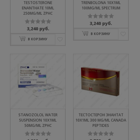
TESTOSTERONE
TRENBOLONA 10X1ML
ENANTHATE 10ML
100MG/ML SPECTRUM
250MG/ML ZPHC
3,240
руб.
Оценка
3,240
руб.
Оценка
0
В КОРЗИНУ
0
из
В КОРЗИНУ
из
5
5
STANOZOLOL WATER
ТЕСТОСТЕРОН ЭНАНТАТ
SUSPENSION 10X1ML
10X1ML 300 MG/ML CANADA
50MG/ML ZPHC
PEPTIDES