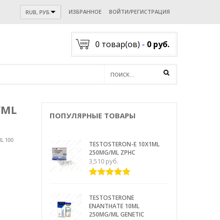
ИЗБРАННОЕ
ВОЙТИ/РЕГИСТРАЦИЯ
RUB, РУБ.
0
товар(ов)
-
0 руб.
/ML
ПОПУЛЯРНЫЕ ТОВАРЫ
L 100
TESTOSTERON-E 10X1ML
250MG/ML ZPHC
3,510
руб.
Оценка
из 5
5.00
TESTOSTERONE
ENANTHATE 10ML
250MG/ML GENETIC