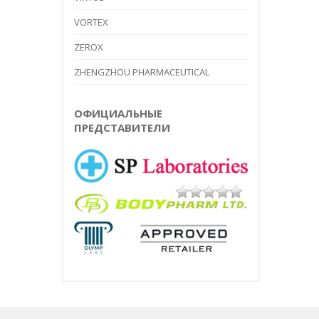
VORTEX
ПРИМОБО
ZEROX
METHENOL
ENANTHATE
ZHENGZHOU PHARMACEUTICAL
100MG/ML 
ЕЩЁ
ОФИЦИАЛЬНЫЕ
ПРЕДСТАВИТЕЛИ
ТЕСТОСТЕ
ПРОПИОН
TESTOPIN 1
100MG/ML 
PEPTIDES
TESTOSTER
100MG/ML 
TESTOPROP
100MG/ML 